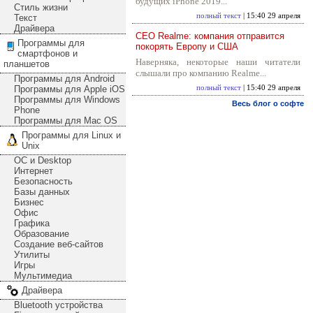
будущих iPhone 2019...
Стиль жизни
полный текст
| 15:40 29 апреля
Текст
Драйвера
CEO Realme: компания отправится
Программы для
покорять Европу и США
смартфонов и
Наверняка, некоторые наши читатели
планшетов
слышали про компанию Realme...
Программы для Android
Программы для Apple iOS
полный текст
| 15:40 29 апреля
Программы для Windows
Весь блог о софте
Phone
Программы для Mac OS
Программы для Linux и
Unix
ОС и Desktop
Интернет
Безопасность
Базы данных
Бизнес
Офис
Графика
Образование
Создание веб-сайтов
Утилиты
Игры
Мультимедиа
Драйвера
Bluetooth устройства