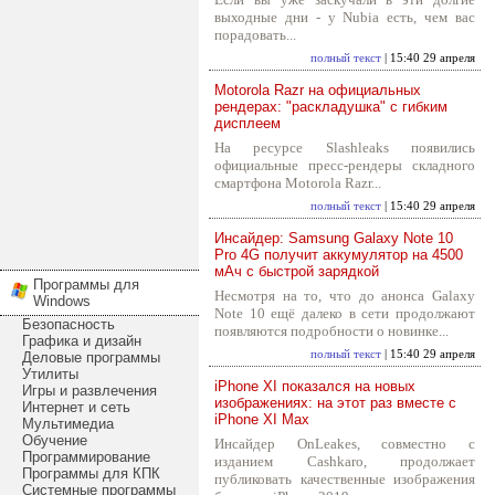
выходные дни - у Nubia есть, чем вас
порадовать...
полный текст
| 15:40 29 апреля
Motorola Razr на официальных
рендерах: "раскладушка" с гибким
дисплеем
На ресурсе Slashleaks появились
официальные пресс-рендеры складного
смартфона Motorola Razr...
полный текст
| 15:40 29 апреля
Инсайдер: Samsung Galaxy Note 10
Pro 4G получит аккумулятор на 4500
мАч с быстрой зарядкой
Программы для
Несмотря на то, что до анонса Galaxy
Windows
Note 10 ещё далеко в сети продолжают
Безопасность
появляются подробности о новинке...
Графика и дизайн
полный текст
| 15:40 29 апреля
Деловые программы
Утилиты
iPhone XI показался на новых
Игры и развлечения
изображениях: на этот раз вместе с
Интернет и сеть
iPhone XI Max
Мультимедиа
Обучение
Инсайдер OnLeakes, совместно с
Программирование
изданием Cashkaro, продолжает
Программы для КПК
публиковать качественные изображения
Системные программы