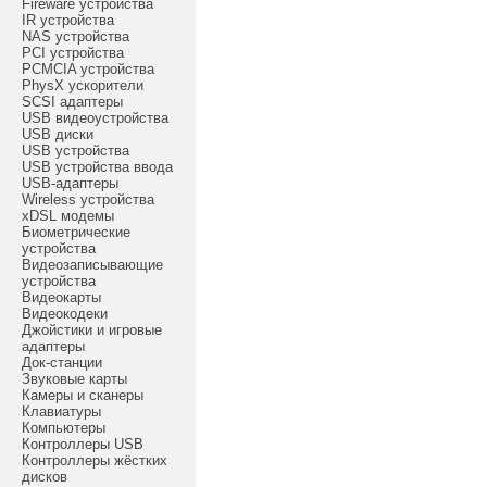
Fireware устройства
IR устройства
NAS устройства
PCI устройства
PCMCIA устройства
PhysX ускорители
SCSI адаптеры
USB видеоустройства
USB диски
USB устройства
USB устройства ввода
USB-адаптеры
Wireless устройства
xDSL модемы
Биометрические
устройства
Видеозаписывающие
устройства
Видеокарты
Видеокодеки
Джойстики и игровые
адаптеры
Док-станции
Звуковые карты
Камеры и сканеры
Клавиатуры
Компьютеры
Контроллеры USB
Контроллеры жёстких
дисков