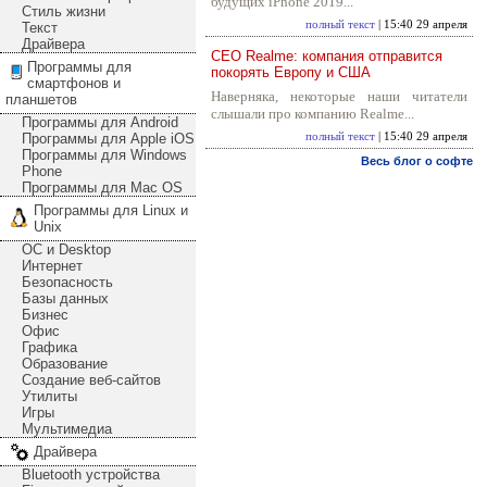
будущих iPhone 2019...
Стиль жизни
полный текст
| 15:40 29 апреля
Текст
Драйвера
CEO Realme: компания отправится
Программы для
покорять Европу и США
смартфонов и
Наверняка, некоторые наши читатели
планшетов
слышали про компанию Realme...
Программы для Android
Программы для Apple iOS
полный текст
| 15:40 29 апреля
Программы для Windows
Весь блог о софте
Phone
Программы для Mac OS
Программы для Linux и
Unix
ОС и Desktop
Интернет
Безопасность
Базы данных
Бизнес
Офис
Графика
Образование
Создание веб-сайтов
Утилиты
Игры
Мультимедиа
Драйвера
Bluetooth устройства