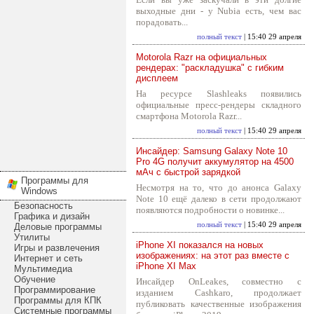
выходные дни - у Nubia есть, чем вас
порадовать...
полный текст
| 15:40 29 апреля
Motorola Razr на официальных
рендерах: "раскладушка" с гибким
дисплеем
На ресурсе Slashleaks появились
официальные пресс-рендеры складного
смартфона Motorola Razr...
полный текст
| 15:40 29 апреля
Инсайдер: Samsung Galaxy Note 10
Pro 4G получит аккумулятор на 4500
мАч с быстрой зарядкой
Программы для
Несмотря на то, что до анонса Galaxy
Windows
Note 10 ещё далеко в сети продолжают
Безопасность
появляются подробности о новинке...
Графика и дизайн
полный текст
| 15:40 29 апреля
Деловые программы
Утилиты
iPhone XI показался на новых
Игры и развлечения
изображениях: на этот раз вместе с
Интернет и сеть
iPhone XI Max
Мультимедиа
Обучение
Инсайдер OnLeakes, совместно с
Программирование
изданием Cashkaro, продолжает
Программы для КПК
публиковать качественные изображения
Системные программы