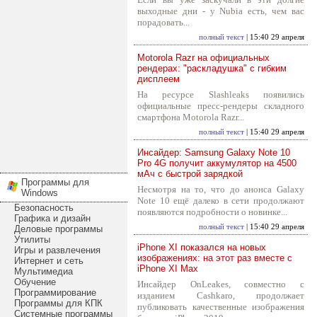
выходные дни - у Nubia есть, чем вас
порадовать...
полный текст
| 15:40 29 апреля
Motorola Razr на официальных
рендерах: "раскладушка" с гибким
дисплеем
На ресурсе Slashleaks появились
официальные пресс-рендеры складного
смартфона Motorola Razr...
полный текст
| 15:40 29 апреля
Инсайдер: Samsung Galaxy Note 10
Pro 4G получит аккумулятор на 4500
мАч с быстрой зарядкой
Программы для
Несмотря на то, что до анонса Galaxy
Windows
Note 10 ещё далеко в сети продолжают
Безопасность
появляются подробности о новинке...
Графика и дизайн
полный текст
| 15:40 29 апреля
Деловые программы
Утилиты
iPhone XI показался на новых
Игры и развлечения
изображениях: на этот раз вместе с
Интернет и сеть
iPhone XI Max
Мультимедиа
Обучение
Инсайдер OnLeakes, совместно с
Программирование
изданием Cashkaro, продолжает
Программы для КПК
публиковать качественные изображения
Системные программы