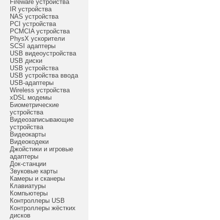
Fireware устройства
IR устройства
NAS устройства
PCI устройства
PCMCIA устройства
PhysX ускорители
SCSI адаптеры
USB видеоустройства
USB диски
USB устройства
USB устройства ввода
USB-адаптеры
Wireless устройства
xDSL модемы
Биометрические
устройства
Видеозаписывающие
устройства
Видеокарты
Видеокодеки
Джойстики и игровые
адаптеры
Док-станции
Звуковые карты
Камеры и сканеры
Клавиатуры
Компьютеры
Контроллеры USB
Контроллеры жёстких
дисков