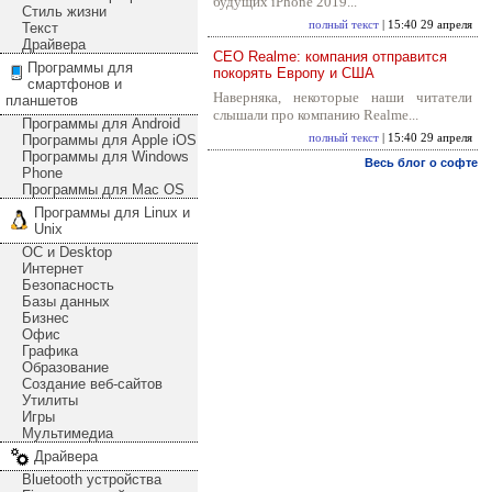
будущих iPhone 2019...
Стиль жизни
полный текст
| 15:40 29 апреля
Текст
Драйвера
CEO Realme: компания отправится
Программы для
покорять Европу и США
смартфонов и
Наверняка, некоторые наши читатели
планшетов
слышали про компанию Realme...
Программы для Android
Программы для Apple iOS
полный текст
| 15:40 29 апреля
Программы для Windows
Весь блог о софте
Phone
Программы для Mac OS
Программы для Linux и
Unix
ОС и Desktop
Интернет
Безопасность
Базы данных
Бизнес
Офис
Графика
Образование
Создание веб-сайтов
Утилиты
Игры
Мультимедиа
Драйвера
Bluetooth устройства