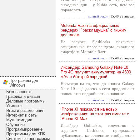
выходные дни - у Nubia есть, чем вас
порадовать...
полный текст
| 15:40 29 апреля
Motorola Razr на официальных
рендерах: "раскладушка" с гибким
дисплеем
На ресурсе Slashleaks появились
официальные пресс-рендеры складного
смартфона Motorola Razr...
полный текст
| 15:40 29 апреля
Инсайдер: Samsung Galaxy Note 10
Pro 4G получит аккумулятор на 4500
мАч с быстрой зарядкой
Программы для
Несмотря на то, что до анонса Galaxy
Windows
Note 10 ещё далеко в сети продолжают
Безопасность
появляются подробности о новинке...
Графика и дизайн
полный текст
| 15:40 29 апреля
Деловые программы
Утилиты
iPhone XI показался на новых
Игры и развлечения
изображениях: на этот раз вместе с
Интернет и сеть
iPhone XI Max
Мультимедиа
Обучение
Инсайдер OnLeakes, совместно с
Программирование
изданием Cashkaro, продолжает
Программы для КПК
публиковать качественные изображения
Системные программы