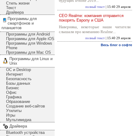
будущих iPhone 2019...
Стиль жизни
полный текст
| 15:40 29 апреля
Текст
Драйвера
CEO Realme: компания отправится
Программы для
покорять Европу и США
смартфонов и
Наверняка, некоторые наши читатели
планшетов
слышали про компанию Realme...
Программы для Android
Программы для Apple iOS
полный текст
| 15:40 29 апреля
Программы для Windows
Весь блог о софте
Phone
Программы для Mac OS
Программы для Linux и
Unix
ОС и Desktop
Интернет
Безопасность
Базы данных
Бизнес
Офис
Графика
Образование
Создание веб-сайтов
Утилиты
Игры
Мультимедиа
Драйвера
Bluetooth устройства