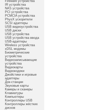
Fireware устройства
IR устройства
NAS устройства
PCI устройства
PCMCIA устройства
PhysX ускорители
SCSI адаптеры
USB видеоустройства
USB диски
USB устройства
USB устройства ввода
USB-адаптеры
Wireless устройства
xDSL модемы
Биометрические
устройства
Видеозаписывающие
устройства
Видеокарты
Видеокодеки
Джойстики и игровые
адаптеры
Док-станции
Звуковые карты
Камеры и сканеры
Клавиатуры
Компьютеры
Контроллеры USB
Контроллеры жёстких
дисков